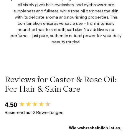
oil visibly gives hair, eyelashes, and eyebrows more
suppleness and fullness, while rose oil pampers the skin
with its delicate aroma and nourishing properties. This
combination ensures versatile use – from intensely
nourished hair to smooth, soft skin. No additives, no
perfume – just pure, authentic natural power for your daily
beauty routine.
Reviews for Castor & Rose Oil:
For Hair & Skin Care
New content loaded
4.50
Basierend auf 2 Bewertungen
Wie wahrscheinlich ist es,