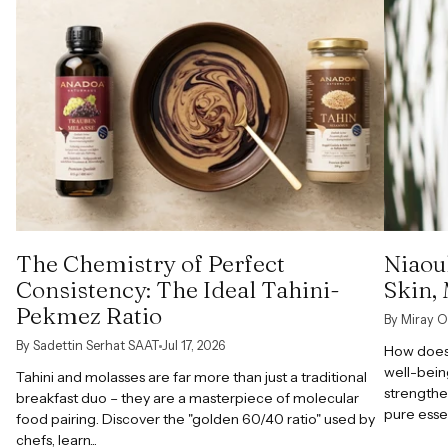
The Chemistry of Perfect
Niaoul
Consistency: The Ideal Tahini-
Skin,
Pekmez Ratio
By Miray O
By Sadettin Serhat SAAT
Jul 17, 2026
How does 
well-bein
Tahini and molasses are far more than just a traditional
strengthe
breakfast duo – they are a masterpiece of molecular
pure esse
food pairing. Discover the "golden 60/40 ratio" used by
chefs, learn...