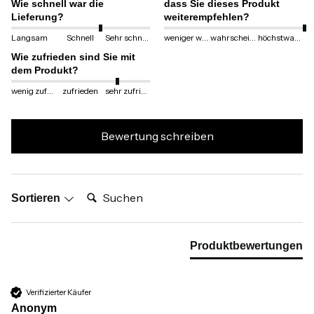
Wie schnell war die
dass Sie dieses Produkt
Lieferung?
weiterempfehlen?
Langsam
Schnell
Sehr schnell
weniger wahrscheinlich
wahrscheinlich
höchstwahrscheinlich
Wie zufrieden sind Sie mit
dem Produkt?
wenig zufrieden
zufrieden
sehr zufrieden
Bewertung schreiben
Suchen:
Sortieren
Produktbewertungen
Verifizierter Käufer
Anonym