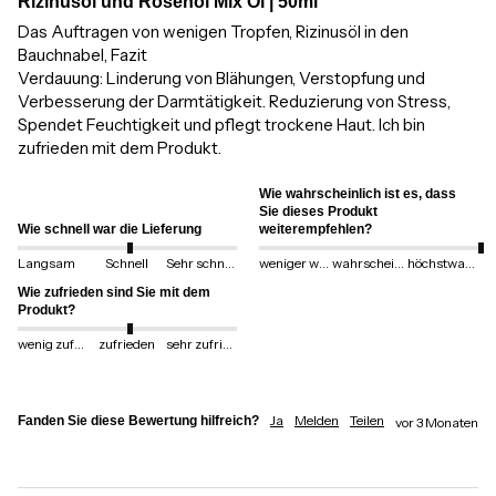
Rizinusöl und Rosenöl Mix Öl | 50ml
Das Auftragen von wenigen Tropfen, Rizinusöl in den 
Bauchnabel, Fazit

Verdauung: Linderung von Blähungen, Verstopfung und 
Verbesserung der Darmtätigkeit. Reduzierung von Stress,  

Spendet Feuchtigkeit und pflegt trockene Haut. Ich bin 
Wie wahrscheinlich ist es, dass
Sie dieses Produkt
Wie schnell war die Lieferung
weiterempfehlen?
Langsam
Schnell
Sehr schnell
weniger wahrscheinlich
wahrscheinlich
höchstwahrscheinlich
Wie zufrieden sind Sie mit dem
Produkt?
wenig zufrieden
zufrieden
sehr zufrieden
Ja
Melden
Teilen
Fanden Sie diese Bewertung hilfreich?
vor 3 Monaten