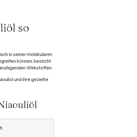
iöl so
sch in seiner molekularen
greifen können, besticht
beruhigenden Wirkstoffen.
uliöl und ihre gezielte
Niaouliöl
ch