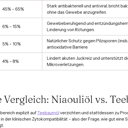
Stark antibakteriell und antiviral; bricht bak
45% – 65%
ohne das Gewebe anzugreifen.
Gewebeberuhigend und entzündungshemm
6% – 15%
Linderung von Rötungen.
Natürlicher Schutz gegen Pilzsporen (insb
5% – 10%
antioxidative Barriere.
Lindert akuten Juckreiz und unterstützt d
4% – 8%
Mikroverletzungen.
e Vergleich: Niaouliöl vs. T
bereich explizit auf
Teebaumöl
verzichten und stattdessen zu Pr
 in der klinischen Zytokompatibilität – also der Frage, wie gut ein
gt.