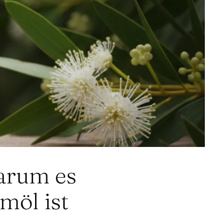
Warum es
möl ist