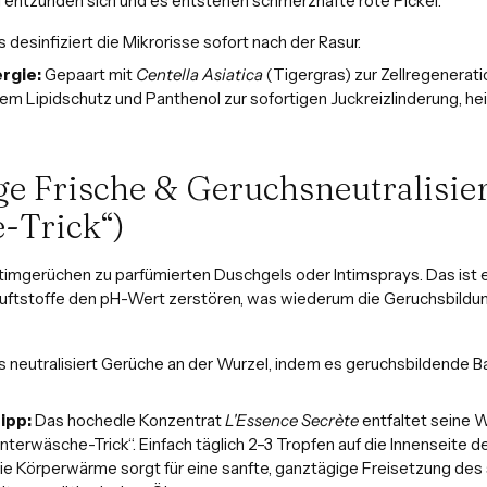
kel entzünden sich und es entstehen schmerzhafte rote Pickel.
 desinfiziert die Mikrorisse sofort nach der Rasur.
rgie:
Gepaart mit
Centella Asiatica
(Tigergras) zur Zellregeneratio
em Lipidschutz und Panthenol zur sofortigen Juckreizlinderung, heil
ge Frische & Geruchsneutralisie
-Trick“)
ntimgerüchen zu parfümierten Duschgels oder Intimsprays. Das ist ei
uftstoffe den pH-Wert zerstören, was wiederum die Geruchsbildung
 neutralisiert Gerüche an der Wurzel, indem es geruchsbildende B
ipp:
Das hochedle Konzentrat
L'Essence Secrète
entfaltet seine 
terwäsche-Trick“. Einfach täglich 2–3 Tropfen auf die Innenseite 
Die Körperwärme sorgt für eine sanfte, ganztägige Freisetzung des