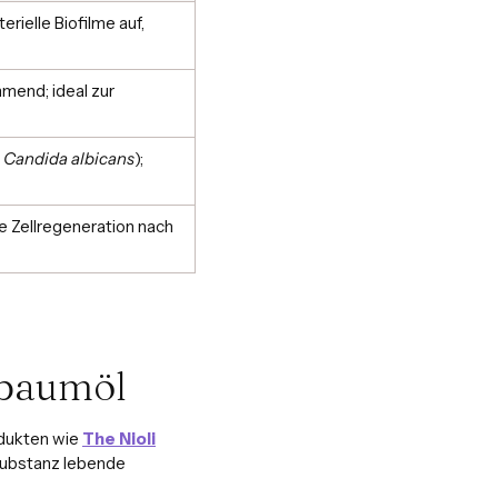
terielle Biofilme auf,
end; ideal zur
.
Candida albicans
);
ie Zellregeneration nach
eebaumöl
odukten wie
The Nioli
e Substanz lebende