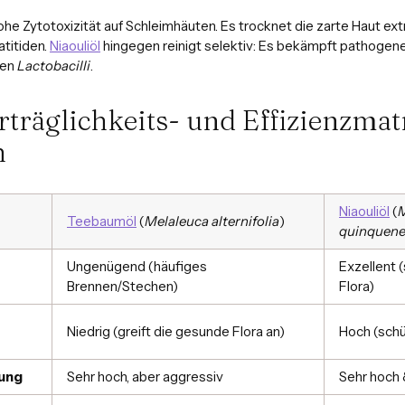
he Zytotoxizität auf Schleimhäuten. Es trocknet die zarte Haut ext
titiden.
Niaouliöl
hingegen reinigt selektiv: Es bekämpft pathoge
hen
Lactobacilli
.
erträglichkeits- und Effizienzmat
h
Niaouliöl
(
M
Teebaumöl
(
Melaleuca alternifolia
)
quinquene
Ungenügend (häufiges
Exzellent (
Brennen/Stechen)
Flora)
Niedrig (greift die gesunde Flora an)
Hoch (schü
kung
Sehr hoch, aber aggressiv
Sehr hoch 