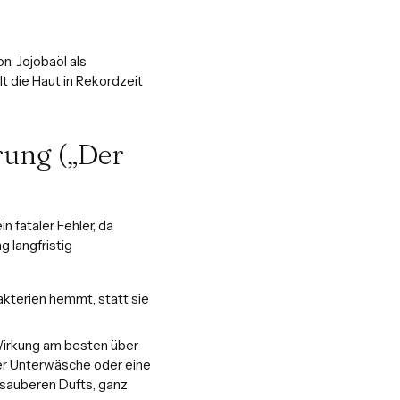
n, Jojobaöl als
t die Haut in Rekordzeit
rung („Der
n fataler Fehler, da
 langfristig
akterien hemmt, statt sie
Wirkung am besten über
der Unterwäsche oder eine
 sauberen Dufts, ganz