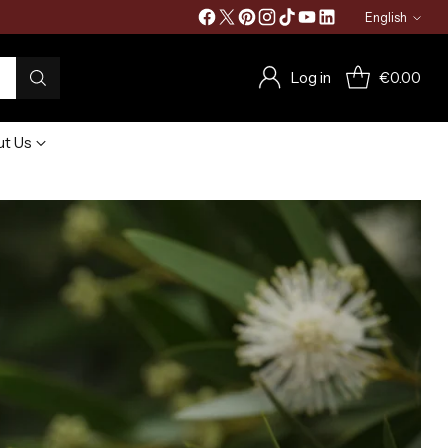
English
Language
Log in
€0.00
t Us