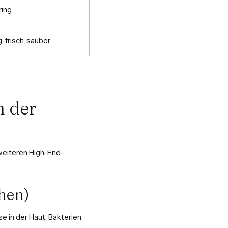
ring
ig-frisch, sauber
n der
 weiteren High-End-
chen)
e in der Haut. Bakterien