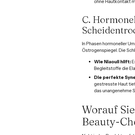
ohne Hautkontakt mi
C. Hormonel
Scheidentro
In Phasen hormoneller Um
Östrogenspiegel. Die Schle
Wie Niaouli hilft:
Es
Begleitstoffe die El
Die perfekte Syne
gestresste Haut tie
das unangenehme S
Worauf Sie
Beauty-Ch