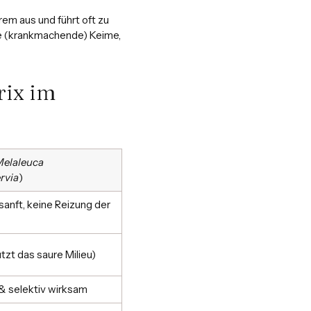
rem aus und führt oft zu
ne (krankmachende) Keime,
rix im
elaleuca
rvia
)
sanft, keine Reizung der
tzt das saure Milieu)
& selektiv wirksam