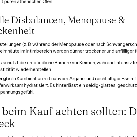
t puren ätherischen Ölen.
le Disbalancen, Menopause &
ckenheit
stellungen (z. B. während der Menopause oder nach Schwangerscha
imhäute im Intimbereich werden dünner, trockener und anfälliger fü
 schützt die empfindliche Barriere vor Keimen, während intensiv 
astizität wiederherstellen.
rgie:
In Kombination mit nativem Arganöl und reichhaltiger Eselmilc
fenwirksam hydratisiert. Es hinterlässt ein seidig-glattes, geschü
pannungsgefühl.
 beim Kauf achten sollten: 
eck