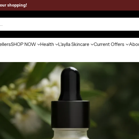
 Sie Ihren Einkauf
!
🇪🇺🇩🇪
h…
ellers
SHOP NOW
Health
L'aylla Skincare
Current Offers
Abou