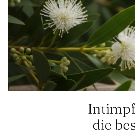
Intimpf
die be