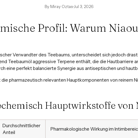
By Miray Oztas
Jul 3, 2026
mische Profil: Warum Niaoul
anischer Verwandter des Teebaums, unterscheidet sich jedoch drasti
 Teebaumöl aggressive Terpene enthält, die die Hautbarriere an
rch eine perfekt balancierte Synergie aus antiseptischen und haut
t die pharmazeutisch relevanten Hauptkomponenten von reinem Niao
iochemisch Hauptwirkstoffe von 
Durchschnittlicher
Pharmakologische Wirkung im Intimberei
Anteil