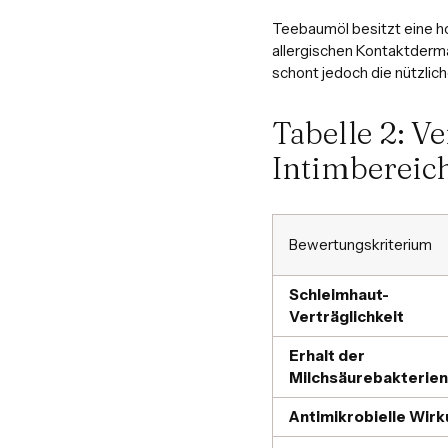
Teebaumöl besitzt eine ho
allergischen Kontaktderma
schont jedoch die nützlic
Tabelle 2: V
Intimbereic
Bewertungskriterium
Schleimhaut-
Verträglichkeit
Erhalt der
Milchsäurebakterien
Antimikrobielle Wir