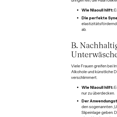
dringen ein, die Haarfolli
Wie Niaouli hilft:
Es
Die perfekte Syne
elastizitätsfördernd
ab.
B. Nachhalti
Unterwäsche
Viele Frauen greifen bei I
Alkohole und künstliche D
verschlimmert.
Wie Niaouli hilft:
Es
nur zu überdecken.
Der Anwendungst
den sogenannten „Un
Slipeinlage geben. 