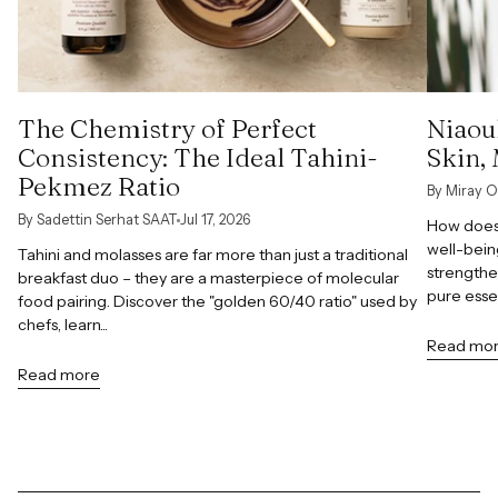
The Chemistry of Perfect
Niaoul
Consistency: The Ideal Tahini-
Skin,
Pekmez Ratio
By Miray O
By Sadettin Serhat SAAT
Jul 17, 2026
How does 
well-bein
Tahini and molasses are far more than just a traditional
strengthe
breakfast duo – they are a masterpiece of molecular
pure esse
food pairing. Discover the "golden 60/40 ratio" used by
chefs, learn...
Read mo
Read more