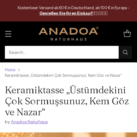
Kostenloser Versand ab 60 € in Deutschland, ab 100 € in Europa -
Genießen Sie Ihren Einkauf
!
🇪🇺🇩🇪
Search…
Home
Keramiktasse „Üstümdekini Çok Sormuşsunuz, Kem Göz ve Nazar“
Keramiktasse „Üstümdekini
Çok Sormuşsunuz, Kem Göz
ve Nazar“
by
Anadoa Naturhaus