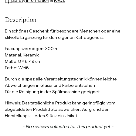
Safety Information
&
FAQ's
Adding
product
Description
to
your
Ein schönes Geschenk für besondere Menschen oder eine
cart
stilvolle Ergänzung für den eigenen Kaffeegenuss.
Fassungsvermögen:
300 ml
Material:
Keramik
Maße:
8 × 8 × 9 cm
Farbe:
Weiß
Durch die spezielle Verarbeitungstechnik können leichte
Abweichungen in Glasur und Farbe entstehen.
Für die Reinigung in der Spülmaschine geeignet.
Hinweis:
Das tatsächliche Produkt kann geringfügig vom
abgebildeten Produktfoto abweichen. Aufgrund der
Herstellung ist jedes Stück ein Unikat.
New content loaded
- No reviews collected for this product yet -