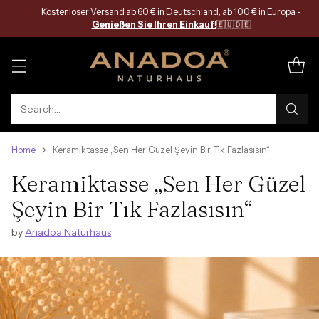
Kostenloser Versand ab 60 € in Deutschland, ab 100 € in Europa -
Genießen Sie Ihren Einkauf
!
🇪🇺🇩🇪
Search…
Home
Keramiktasse „Sen Her Güzel Şeyin Bir Tık Fazlasısın“
Keramiktasse „Sen Her Güzel
Şeyin Bir Tık Fazlasısın“
by
Anadoa Naturhaus