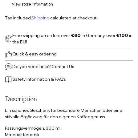
View store information
Tax included.
Shipping
calculated at checkout.
Free shipping on orders over
€60
in Germany, over
€100
in
the EU!
Quick & easy ordering
Do you need help?
Contact Us
Safety Information
&
FAQ's
Adding
product
Description
to
your
Ein schönes Geschenk für besondere Menschen oder eine
cart
stilvolle Ergänzung für den eigenen Kaffeegenuss.
Fassungsvermögen:
300 ml
Material:
Keramik