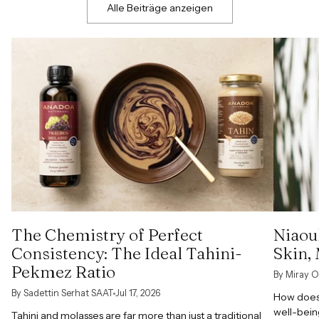
Alle Beiträge anzeigen
The Chemistry of Perfect
Niaoul
Consistency: The Ideal Tahini-
Skin,
Pekmez Ratio
By Miray O
By Sadettin Serhat SAAT
Jul 17, 2026
How does 
well-bein
Tahini and molasses are far more than just a traditional