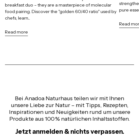
strengthe
breakfast duo – they are a masterpiece of molecular
pure esse
food pairing. Discover the "golden 60/40 ratio" used by
chefs, learn...
Read mo
Read more
Bei Anadoa Naturhaus teilen wir mit Ihnen
unsere Liebe zur Natur – mit Tipps, Rezepten,
Inspirationen und Neuigkeiten rund um unsere
Produkte aus 100 % natürlichen Inhaltsstoffen.
Jetzt anmelden & nichts verpassen.